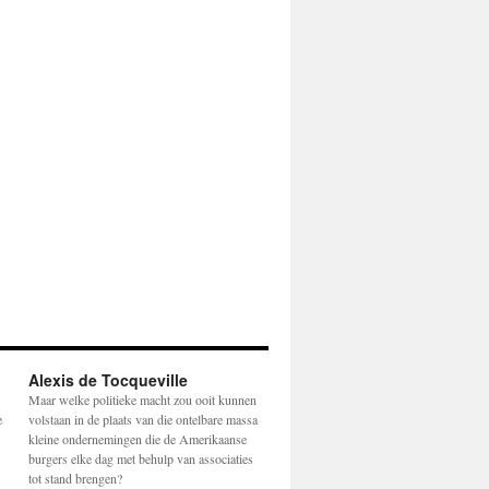
Alexis de Tocqueville
Maar welke politieke macht zou ooit kunnen
e
volstaan in de plaats van die ontelbare massa
kleine ondernemingen die de Amerikaanse
burgers elke dag met behulp van associaties
tot stand brengen?