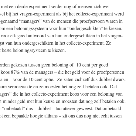
 met een derde experiment verder nog of mensen zich wel
owel bij het vragen-experiment als bij het collecte-experiment werd
ogenaamd “managers” van de mensen die proefpersoon waren in
om een beloningssysteem voor hun “ondergeschikten” te kiezen.
voor elk goed antwoord van hun ondergeschikten in het vragen-
st van hun ondergeschikten in het collecte-experiment. Ze
t beste beloningssysteem te kiezen.
orden gekozen tussen geen beloning of 10 cent per goed
 koos 87% van de managers – die het geld voor de proefpersonen
alen – voor de 10 cent optie. Ze zaten zichzelf dus dubbel dwars:
ore veroorzaakte en ze moesten het nog zelf betalen ook. Dat
ers” die in het collecte-experiment koos voor een beloning van
en minder geld met hun keuze en moesten dat nog zelf betalen ook.
 “onbetaald” dus – dubbel – lucratiever geweest. Dat onbetaald
ot een bepaalde hoogte althans – zit ons dus nog niet echt tussen