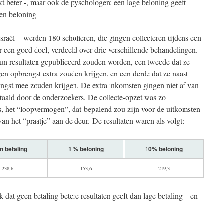
t beter -, maar ook de pyschologen: een lage beloning geeft
een beloning.
sraël – werden 180 scholieren, die gingen collecteren tijdens een
 een goed doel, verdeeld over drie verschillende behandelingen.
hun resultaten gepubliceerd zouden worden, een tweede dat ze
en opbrengst extra zouden krijgen, en een derde dat ze naast
ngst mee zouden krijgen. De extra inkomsten gingen niet af van
etaald door de onderzoekers. De collecte-opzet was zo
s, het “loopvermogen”, dat bepalend zou zijn voor de uitkomsten
an het “praatje” aan de deur. De resultaten waren als volgt:
n betaling
1 % beloning
10% beloning
238,6
153,6
219,3
 dat geen betaling betere resultaten geeft dan lage betaling – en