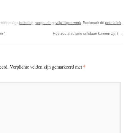
met de tags
beloning
,
vergoeding
,
vrijwilligerswerk
. Bookmark de
permalink
.
en 1
Hoe zou altruïsme ontstaan kunnen zijn?
→
*
eerd.
Verplichte velden zijn gemarkeerd met