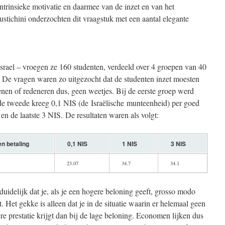
ntrinsieke motivatie en daarmee van de inzet en van het
ustichini onderzochten dit vraagstuk met een aantal elegante
Israel – vroegen ze 160 studenten, verdeeld over 4 groepen van 40
 De vragen waren zo uitgezocht dat de studenten inzet moesten
nen of redeneren dus, geen weetjes. Bij de eerste groep werd
e tweede kreeg 0,1 NIS (de Israëlische munteenheid) per goed
n de laatste 3 NIS. De resultaten waren als volgt:
n betaling
0,1 NIS
1 NIS
3 NIS
23.07
34.7
34.1
uidelijk dat je, als je een hogere beloning geeft, grosso modo
 Het gekke is alleen dat je in de situatie waarin er helemaal geen
re prestatie krijgt dan bij de lage beloning. Economen lijken dus