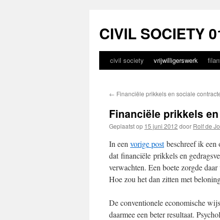
CIVIL SOCIETY 0
civil society
vrijwilligerswerk
fila
Spring
naar
←
Financiële prikkels en sociale contract
inhoud
Financiële prikkels en
Geplaatst op
15 juni 2012
door
Rolf de J
In een
vorige post
beschreef ik een 
dat financiële prikkels en gedragsve
verwachten. Een boete zorgde daar
Hoe zou het dan zitten met belonin
De conventionele economische wijsh
daarmee een beter resultaat. Psych