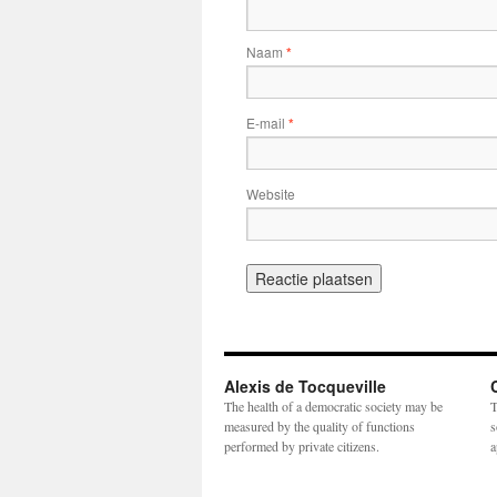
Naam
*
E-mail
*
Website
Alexis de Tocqueville
The health of a democratic society may be
T
measured by the quality of functions
s
performed by private citizens.
a