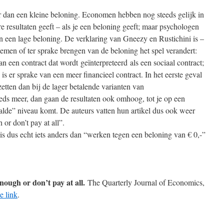
r dan een kleine beloning. Economen hebben nog steeds gelijk in
e resultaten geeft – als je een beloning geeft; maar psychologen
n een lage beloning. De verklaring van Gneezy en Rustichini is –
noemen of ter sprake brengen van de beloning het spel verandert:
n een contract dat wordt geïnterpreteerd als een sociaal contract;
is er sprake van een meer financieel contract. In het eerste geval
etten dan bij de lager betalende varianten van
teeds meer, dan gaan de resultaten ook omhoog, tot je op een
de” niveau komt. De auteurs vatten hun artikel dus ook weer
 or don’t pay at all”.
 is dus echt iets anders dan “werken tegen een beloning van € 0,-”
ough or don’t pay at all.
The Quarterly Journal of Economics,
e link
.