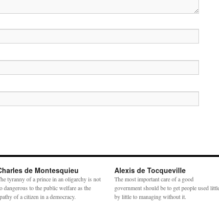
Charles de Montesquieu
Alexis de Tocqueville
he tyranny of a prince in an oligarchy is not
The most important care of a good
o dangerous to the public welfare as the
government should be to get people used littl
pathy of a citizen in a democracy.
by little to managing without it.