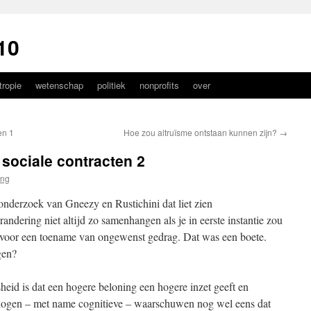
10
ntropie
wetenschap
politiek
nonprofits
over
en 1
Hoe zou altruïsme ontstaan kunnen zijn?
→
 sociale contracten 2
ong
onderzoek van Gneezy en Rustichini dat liet zien
randering niet altijd zo samenhangen als je in eerste instantie zou
 voor een toename van ongewenst gedrag. Dat was een boete.
gen?
eid is dat een hogere beloning een hogere inzet geeft en
ologen – met name cognitieve – waarschuwen nog wel eens dat